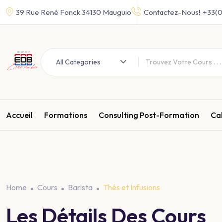
39 Rue René Fonck 34130 Mauguio
Contactez-Nous!
+33(
All Categories
Accueil
Formations
Consulting Post-Formation
Ca
Home
Cours
Barista
Thés et Infusions
Les Détails Des Cours