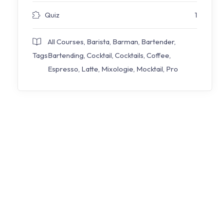
Quiz
1
All Courses
,
Barista
,
Barman
,
Bartender
,
Tags
Bartending
,
Cocktail
,
Cocktails
,
Coffee
,
Espresso
,
Latte
,
Mixologie
,
Mocktail
,
Pro