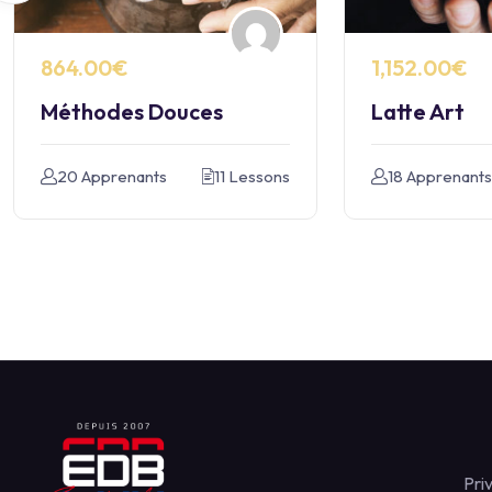
864.00€
1,152.00€
Méthodes Douces
Latte Art
20 Apprenants
11 Lessons
18 Apprenant
Pri