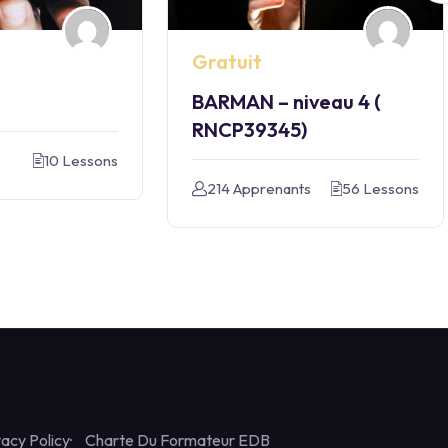
Gratuit
BARMAN – niveau 4 (
RNCP39345)
s
10 Lessons
214 Apprenants
56 Lessons
vacy Policy
Charte Du Formateur EDB